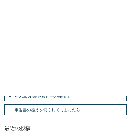
メール
*
サイト
新しいコメントをメールで通知
新しい投稿をメールで受け取る
年5日の有給休暇付与の義務化
申告書の控えを無くしてしまったら…
最近の投稿